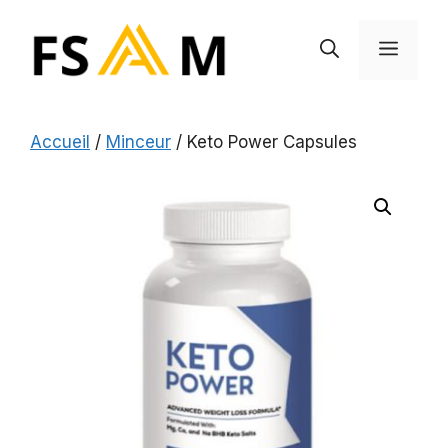
Aller
au
MEN
contenu
Accueil
/
Minceur
/ Keto Power Capsules