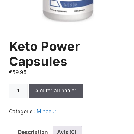
Keto Power
Capsules
€
59.95
quantité
Ajouter au panier
de
Keto
Power
Catégorie :
Minceur
Capsules
Description
Avis (0)